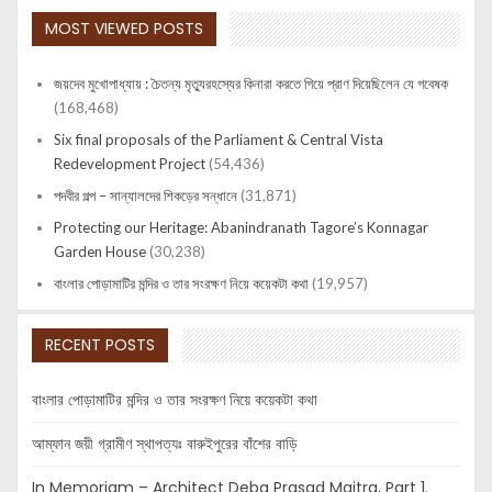
MOST VIEWED POSTS
জয়দেব মুখোপাধ্যায় : চৈতন্য মৃত্যুরহস্যের কিনারা করতে গিয়ে প্রাণ দিয়েছিলেন যে গবেষক
(168,468)
Six final proposals of the Parliament & Central Vista
Redevelopment Project
(54,436)
পদবীর গল্প – সান্যালদের শিকড়ের সন্ধানে
(31,871)
Protecting our Heritage: Abanindranath Tagore’s Konnagar
Garden House
(30,238)
বাংলার পোড়ামাটির মন্দির ও তার সংরক্ষণ নিয়ে কয়েকটা কথা
(19,957)
RECENT POSTS
বাংলার পোড়ামাটির মন্দির ও তার সংরক্ষণ নিয়ে কয়েকটা কথা
আম্ফান জয়ী গ্রামীণ স্থাপত্যঃ বারুইপুরের বাঁশের বাড়ি
In Memoriam – Architect Deba Prasad Maitra, Part 1.