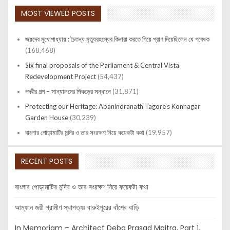
MOST VIEWED POSTS
জয়দেব মুখোপাধ্যায় : চৈতন্য মৃত্যুরহস্যের কিনারা করতে গিয়ে প্রাণ দিয়েছিলেন যে গবেষক
(168,468)
Six final proposals of the Parliament & Central Vista
Redevelopment Project
(54,437)
পদবীর গল্প – সান্যালদের শিকড়ের সন্ধানে
(31,871)
Protecting our Heritage: Abanindranath Tagore’s Konnagar
Garden House
(30,239)
বাংলার পোড়ামাটির মন্দির ও তার সংরক্ষণ নিয়ে কয়েকটা কথা
(19,957)
RECENT POSTS
বাংলার পোড়ামাটির মন্দির ও তার সংরক্ষণ নিয়ে কয়েকটা কথা
আম্ফান জয়ী গ্রামীণ স্থাপত্যঃ বারুইপুরের বাঁশের বাড়ি
In Memoriam – Architect Deba Prasad Maitra, Part 1.