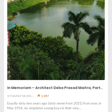
In Memoriam – Architect Deba Prasad Maitra, Part…
STHAPATYA EDITORIAL
1,097
Exactly sixty two years ago (sixty seven from 2021) from now, in
May 1954, six simpleton young boys in their very…