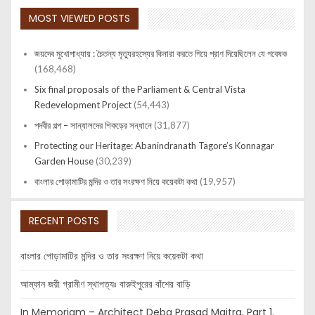
MOST VIEWED POSTS
জয়দেব মুখোপাধ্যায় : চৈতন্য মৃত্যুরহস্যের কিনারা করতে গিয়ে প্রাণ দিয়েছিলেন যে গবেষক
(168,468)
Six final proposals of the Parliament & Central Vista
Redevelopment Project
(54,443)
পদবীর গল্প – সান্যালদের শিকড়ের সন্ধানে
(31,877)
Protecting our Heritage: Abanindranath Tagore’s Konnagar
Garden House
(30,239)
বাংলার পোড়ামাটির মন্দির ও তার সংরক্ষণ নিয়ে কয়েকটা কথা
(19,957)
RECENT POSTS
বাংলার পোড়ামাটির মন্দির ও তার সংরক্ষণ নিয়ে কয়েকটা কথা
আম্ফান জয়ী গ্রামীণ স্থাপত্যঃ বারুইপুরের বাঁশের বাড়ি
In Memoriam – Architect Deba Prasad Maitra, Part 1.