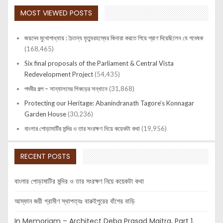
MOST VIEWED POSTS
জয়দেব মুখোপাধ্যায় : চৈতন্য মৃত্যুরহস্যের কিনারা করতে গিয়ে প্রাণ দিয়েছিলেন যে গবেষক
(168,465)
Six final proposals of the Parliament & Central Vista
Redevelopment Project
(54,435)
পদবীর গল্প – সান্যালদের শিকড়ের সন্ধানে
(31,868)
Protecting our Heritage: Abanindranath Tagore’s Konnagar
Garden House
(30,236)
বাংলার পোড়ামাটির মন্দির ও তার সংরক্ষণ নিয়ে কয়েকটা কথা
(19,956)
RECENT POSTS
বাংলার পোড়ামাটির মন্দির ও তার সংরক্ষণ নিয়ে কয়েকটা কথা
আম্ফান জয়ী গ্রামীণ স্থাপত্যঃ বারুইপুরের বাঁশের বাড়ি
In Memoriam – Architect Deba Prasad Maitra, Part 1.