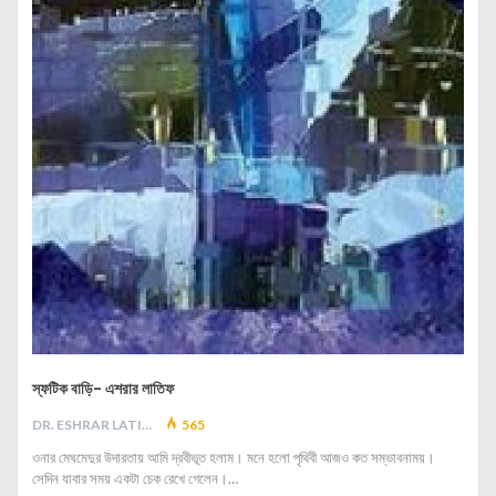
স্ফটিক বাড়ি- এশরার লাতিফ
DR. ESHRAR LATIF
565
ওনার মেঘমেদুর উদারতায় আমি দ্রবীভূত হলাম। মনে হলো পৃথিবী আজও কত সম্ভাবনাময়।
সেদিন যাবার সময় একটা চেক রেখে গেলেন।…