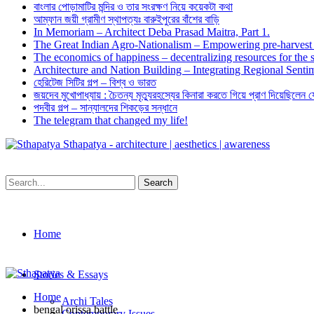
বাংলার পোড়ামাটির মন্দির ও তার সংরক্ষণ নিয়ে কয়েকটা কথা
আম্ফান জয়ী গ্রামীণ স্থাপত্যঃ বারুইপুরের বাঁশের বাড়ি
In Memoriam – Architect Deba Prasad Maitra, Part 1.
The Great Indian Agro-Nationalism – Empowering pre-harvest 
The economics of happiness – decentralizing resources for the s
Architecture and Nation Building – Integrating Regional Sentim
হেরিটেজ সিটির গল্প – বিশ্ব ও ভারত
জয়দেব মুখোপাধ্যায় : চৈতন্য মৃত্যুরহস্যের কিনারা করতে গিয়ে প্রাণ দিয়েছিলেন 
পদবীর গল্প – সান্যালদের শিকড়ের সন্ধানে
The telegram that changed my life!
Sthapatya - architecture | aesthetics | awareness
Home
Stories & Essays
Home
Archi Tales
bengal orissa battle
Contemporary Issues