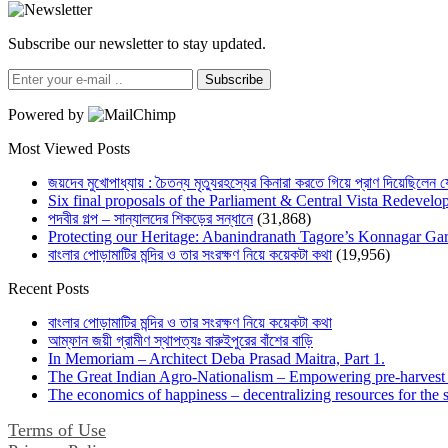
Subscribe our newsletter to stay updated.
Subscribe
Powered by
Most Viewed Posts
জয়দেব মুখোপাধ্যায় : চৈতন্য মৃত্যুরহস্যের কিনারা করতে গিয়ে প্রাণ দিয়েছিলেন 
Six final proposals of the Parliament & Central Vista Redevelo
পদবীর গল্প – সান্যালদের শিকড়ের সন্ধানে
(31,868)
Protecting our Heritage: Abanindranath Tagore’s Konnagar G
বাংলার পোড়ামাটির মন্দির ও তার সংরক্ষণ নিয়ে কয়েকটা কথা
(19,956)
Recent Posts
বাংলার পোড়ামাটির মন্দির ও তার সংরক্ষণ নিয়ে কয়েকটা কথা
আম্ফান জয়ী গ্রামীণ স্থাপত্যঃ বারুইপুরের বাঁশের বাড়ি
In Memoriam – Architect Deba Prasad Maitra, Part 1.
The Great Indian Agro-Nationalism – Empowering pre-harvest 
The economics of happiness – decentralizing resources for the s
Terms of Use