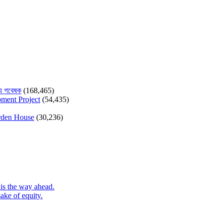
যে গবেষক
(168,465)
pment Project
(54,435)
arden House
(30,236)
is the way ahead.
ake of equity.