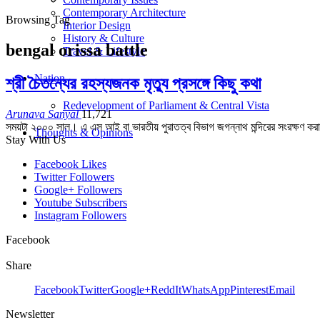
Contemporary Architecture
Browsing Tag
Interior Design
History & Culture
bengal orissa battle
Travel & Lifestyle
Nation
শ্রী চৈতন্যের রহস্যজনক মৃত্যু প্রসঙ্গে কিছু কথা
Redevelopment of Parliament & Central Vista
Arunava Sanyal
11,721
সময়টা ২০০০ সাল। এ এস আই বা ভারতীয় পুরাতত্ব বিভাগ জগন্নাথ মন্দিরের সংরক্ষণ করার
Thoughts & Opinions
Stay With Us
Facebook
Likes
Twitter
Followers
Google+
Followers
Youtube
Subscribers
Instagram
Followers
Facebook
Share
Facebook
Twitter
Google+
ReddIt
WhatsApp
Pinterest
Email
Newsletter