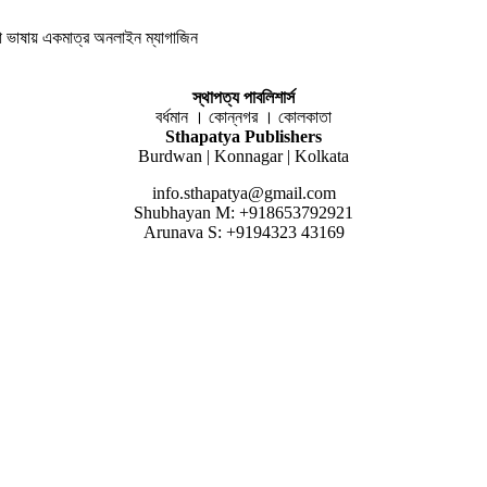
লা ভাষায় একমাত্র অনলাইন ম্যাগাজিন
স্থাপত্য পাবলিশার্স
বর্ধমান । কোন্নগর । কোলকাতা
Sthapatya Publishers
Burdwan | Konnagar | Kolkata
info.sthapatya@gmail.com
Shubhayan M: +918653792921
Arunava S: +9194323 43169