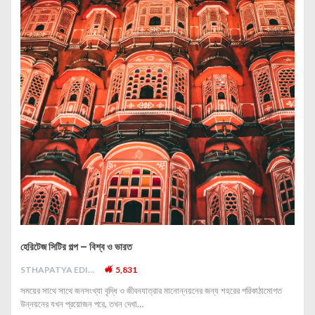
হেরিটেজ সিটির গল্প – বিশ্ব ও ভারত
STHAPATYA EDITORIAL
5,831
সময়ের সাথে সাথে জনসংখ্যা বৃদ্ধি ও জীবনযাত্রার মানোন্নয়নের জন্য শহরের পরিকাঠামোগত
উন্নয়নের যখন প্রয়োজন পরে, তখন দেখা…