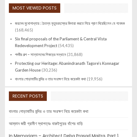
MOST VIEWED POSTS
জয়দেব মুখোপাধ্যায় : চৈতন্য মৃত্যুরহস্যের কিনারা করতে গিয়ে প্রাণ দিয়েছিলেন যে গবেষক
(168,465)
Six final proposals of the Parliament & Central Vista
Redevelopment Project
(54,435)
পদবীর গল্প – সান্যালদের শিকড়ের সন্ধানে
(31,868)
Protecting our Heritage: Abanindranath Tagore’s Konnagar
Garden House
(30,236)
বাংলার পোড়ামাটির মন্দির ও তার সংরক্ষণ নিয়ে কয়েকটা কথা
(19,956)
RECENT POSTS
বাংলার পোড়ামাটির মন্দির ও তার সংরক্ষণ নিয়ে কয়েকটা কথা
আম্ফান জয়ী গ্রামীণ স্থাপত্যঃ বারুইপুরের বাঁশের বাড়ি
In Memoriam – Architect Deba Prasad Maitra, Part 1.