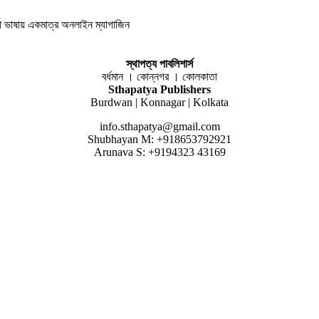
লা ভাষায় একমাত্র অনলাইন ম্যাগাজিন
স্থাপত্য পাবলিশার্স
বর্ধমান । কোন্নগর । কোলকাতা
Sthapatya Publishers
Burdwan | Konnagar | Kolkata
info.sthapatya@gmail.com
Shubhayan M: +918653792921
Arunava S: +9194323 43169