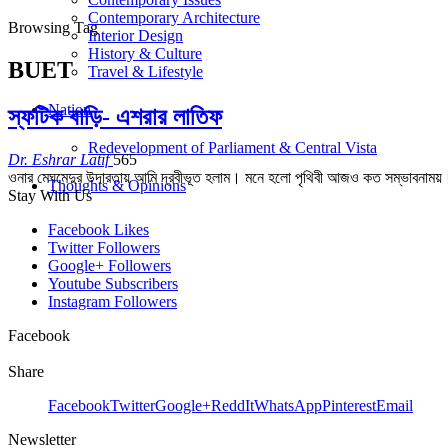
Contemporary Architecture
Browsing Tag
Interior Design
History & Culture
BUET
Travel & Lifestyle
Nation
স্ফটিক বাড়ি- এশরার লাতিফ
Redevelopment of Parliament & Central Vista
Dr. Eshrar Latif
565
ওনার মেঘমেদুর উদারতায় আমি দ্রবীভূত হলাম। মনে হলো পৃথিবী আজও কত সম্ভাবনাময
Thoughts & Opinions
Stay With Us
Facebook
Likes
Twitter
Followers
Google+
Followers
Youtube
Subscribers
Instagram
Followers
Facebook
Share
Facebook
Twitter
Google+
ReddIt
WhatsApp
Pinterest
Email
Newsletter