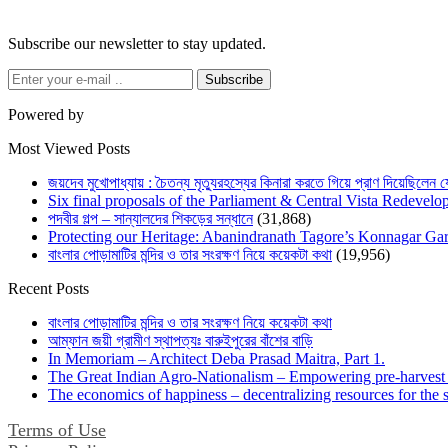
Subscribe our newsletter to stay updated.
Subscribe
Powered by
Most Viewed Posts
জয়দেব মুখোপাধ্যায় : চৈতন্য মৃত্যুরহস্যের কিনারা করতে গিয়ে প্রাণ দিয়েছিলেন 
Six final proposals of the Parliament & Central Vista Redevelo
পদবীর গল্প – সান্যালদের শিকড়ের সন্ধানে
(31,868)
Protecting our Heritage: Abanindranath Tagore’s Konnagar G
বাংলার পোড়ামাটির মন্দির ও তার সংরক্ষণ নিয়ে কয়েকটা কথা
(19,956)
Recent Posts
বাংলার পোড়ামাটির মন্দির ও তার সংরক্ষণ নিয়ে কয়েকটা কথা
আম্ফান জয়ী গ্রামীণ স্থাপত্যঃ বারুইপুরের বাঁশের বাড়ি
In Memoriam – Architect Deba Prasad Maitra, Part 1.
The Great Indian Agro-Nationalism – Empowering pre-harvest 
The economics of happiness – decentralizing resources for the s
Terms of Use