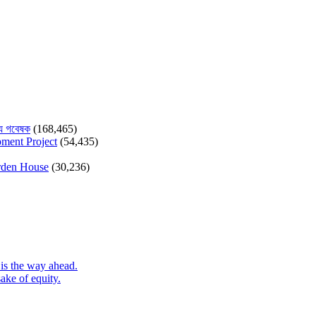
যে গবেষক
(168,465)
pment Project
(54,435)
arden House
(30,236)
is the way ahead.
ake of equity.