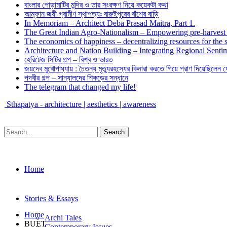
বাংলার পোড়ামাটির মন্দির ও তার সংরক্ষণ নিয়ে কয়েকটা কথা
আম্ফান জয়ী গ্রামীণ স্থাপত্যঃ বারুইপুরের বাঁশের বাড়ি
In Memoriam – Architect Deba Prasad Maitra, Part 1.
The Great Indian Agro-Nationalism – Empowering pre-harvest 
The economics of happiness – decentralizing resources for the s
Architecture and Nation Building – Integrating Regional Sentim
হেরিটেজ সিটির গল্প – বিশ্ব ও ভারত
জয়দেব মুখোপাধ্যায় : চৈতন্য মৃত্যুরহস্যের কিনারা করতে গিয়ে প্রাণ দিয়েছিলেন 
পদবীর গল্প – সান্যালদের শিকড়ের সন্ধানে
The telegram that changed my life!
Sthapatya - architecture | aesthetics | awareness
Home
Stories & Essays
Home
Archi Tales
BUET
Contemporary Issues