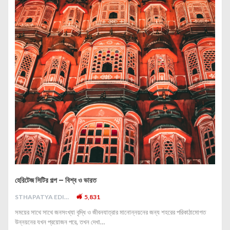
হেরিটেজ সিটির গল্প – বিশ্ব ও ভারত
STHAPATYA EDITORIAL
5,831
সময়ের সাথে সাথে জনসংখ্যা বৃদ্ধি ও জীবনযাত্রার মানোন্নয়নের জন্য শহরের পরিকাঠামোগত
উন্নয়নের যখন প্রয়োজন পরে, তখন দেখা…