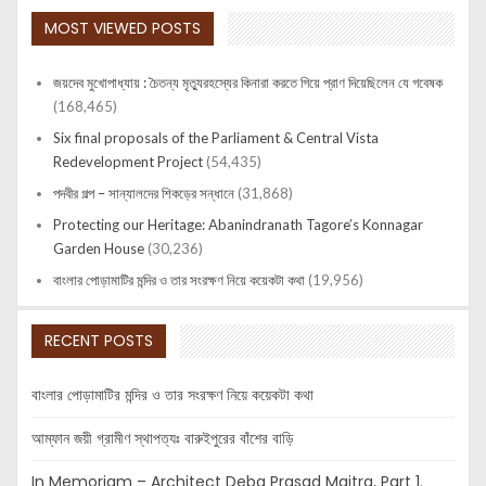
MOST VIEWED POSTS
জয়দেব মুখোপাধ্যায় : চৈতন্য মৃত্যুরহস্যের কিনারা করতে গিয়ে প্রাণ দিয়েছিলেন যে গবেষক
(168,465)
Six final proposals of the Parliament & Central Vista
Redevelopment Project
(54,435)
পদবীর গল্প – সান্যালদের শিকড়ের সন্ধানে
(31,868)
Protecting our Heritage: Abanindranath Tagore’s Konnagar
Garden House
(30,236)
বাংলার পোড়ামাটির মন্দির ও তার সংরক্ষণ নিয়ে কয়েকটা কথা
(19,956)
RECENT POSTS
বাংলার পোড়ামাটির মন্দির ও তার সংরক্ষণ নিয়ে কয়েকটা কথা
আম্ফান জয়ী গ্রামীণ স্থাপত্যঃ বারুইপুরের বাঁশের বাড়ি
In Memoriam – Architect Deba Prasad Maitra, Part 1.