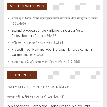
MOST VIEWED POSTS
জয়দেব মুখোপাধ্যায় : চৈতন্য মৃত্যুরহস্যের কিনারা করতে গিয়ে প্রাণ দিয়েছিলেন যে গবেষক
(168,465)
Six final proposals of the Parliament & Central Vista
Redevelopment Project
(54,435)
পদবীর গল্প – সান্যালদের শিকড়ের সন্ধানে
(31,868)
Protecting our Heritage: Abanindranath Tagore’s Konnagar
Garden House
(30,236)
বাংলার পোড়ামাটির মন্দির ও তার সংরক্ষণ নিয়ে কয়েকটা কথা
(19,956)
RECENT POSTS
বাংলার পোড়ামাটির মন্দির ও তার সংরক্ষণ নিয়ে কয়েকটা কথা
আম্ফান জয়ী গ্রামীণ স্থাপত্যঃ বারুইপুরের বাঁশের বাড়ি
In Memoriam – Architect Deba Prasad Maitra, Part 1.