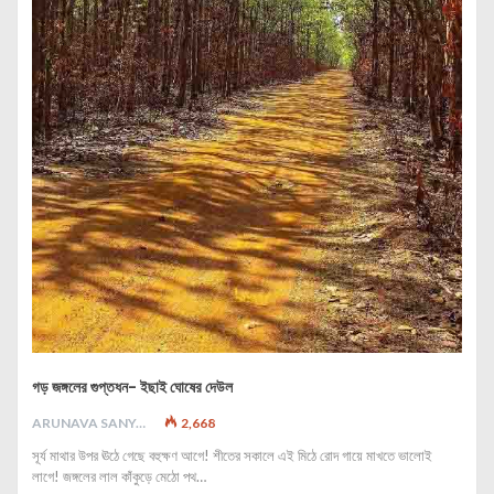
গড় জঙ্গলের গুপ্তধন- ইছাই ঘোষের দেউল
ARUNAVA SANYAL
2,668
সূর্য মাথার উপর ঊঠে গেছে বহুক্ষণ আগে! শীতের সকালে এই মিঠে রোদ গায়ে মাখতে ভালোই
লাগে! জঙ্গলের লাল কাঁকুড়ে মেঠো পথ…