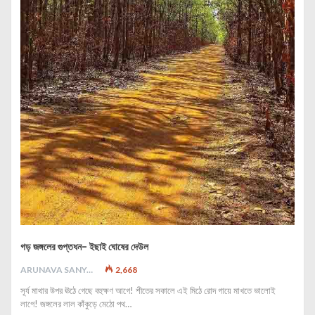
গড় জঙ্গলের গুপ্তধন- ইছাই ঘোষের দেউল
ARUNAVA SANYAL
2,668
সূর্য মাথার উপর ঊঠে গেছে বহুক্ষণ আগে! শীতের সকালে এই মিঠে রোদ গায়ে মাখতে ভালোই
লাগে! জঙ্গলের লাল কাঁকুড়ে মেঠো পথ…