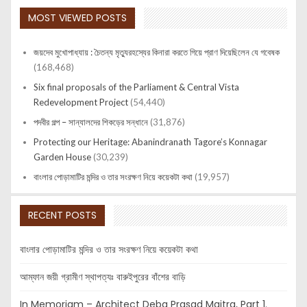
MOST VIEWED POSTS
জয়দেব মুখোপাধ্যায় : চৈতন্য মৃত্যুরহস্যের কিনারা করতে গিয়ে প্রাণ দিয়েছিলেন যে গবেষক
(168,468)
Six final proposals of the Parliament & Central Vista
Redevelopment Project
(54,440)
পদবীর গল্প – সান্যালদের শিকড়ের সন্ধানে
(31,876)
Protecting our Heritage: Abanindranath Tagore’s Konnagar
Garden House
(30,239)
বাংলার পোড়ামাটির মন্দির ও তার সংরক্ষণ নিয়ে কয়েকটা কথা
(19,957)
RECENT POSTS
বাংলার পোড়ামাটির মন্দির ও তার সংরক্ষণ নিয়ে কয়েকটা কথা
আম্ফান জয়ী গ্রামীণ স্থাপত্যঃ বারুইপুরের বাঁশের বাড়ি
In Memoriam – Architect Deba Prasad Maitra, Part 1.