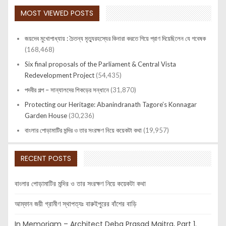
MOST VIEWED POSTS
জয়দেব মুখোপাধ্যায় : চৈতন্য মৃত্যুরহস্যের কিনারা করতে গিয়ে প্রাণ দিয়েছিলেন যে গবেষক
(168,468)
Six final proposals of the Parliament & Central Vista
Redevelopment Project
(54,435)
পদবীর গল্প – সান্যালদের শিকড়ের সন্ধানে
(31,870)
Protecting our Heritage: Abanindranath Tagore’s Konnagar
Garden House
(30,236)
বাংলার পোড়ামাটির মন্দির ও তার সংরক্ষণ নিয়ে কয়েকটা কথা
(19,957)
RECENT POSTS
বাংলার পোড়ামাটির মন্দির ও তার সংরক্ষণ নিয়ে কয়েকটা কথা
আম্ফান জয়ী গ্রামীণ স্থাপত্যঃ বারুইপুরের বাঁশের বাড়ি
In Memoriam – Architect Deba Prasad Maitra, Part 1.