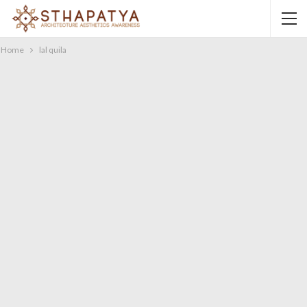
Home
lal quila