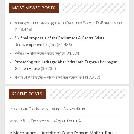
MOST VIEWED POSTS
জয়দেব মুখোপাধ্যায় : চৈতন্য মৃত্যুরহস্যের কিনারা করতে গিয়ে প্রাণ দিয়েছিলেন যে গবেষক
(168,468)
Six final proposals of the Parliament & Central Vista
Redevelopment Project
(54,436)
পদবীর গল্প – সান্যালদের শিকড়ের সন্ধানে
(31,871)
Protecting our Heritage: Abanindranath Tagore’s Konnagar
Garden House
(30,238)
বাংলার পোড়ামাটির মন্দির ও তার সংরক্ষণ নিয়ে কয়েকটা কথা
(19,957)
RECENT POSTS
বাংলার পোড়ামাটির মন্দির ও তার সংরক্ষণ নিয়ে কয়েকটা কথা
আম্ফান জয়ী গ্রামীণ স্থাপত্যঃ বারুইপুরের বাঁশের বাড়ি
In Memoriam – Architect Deba Prasad Maitra, Part 1.