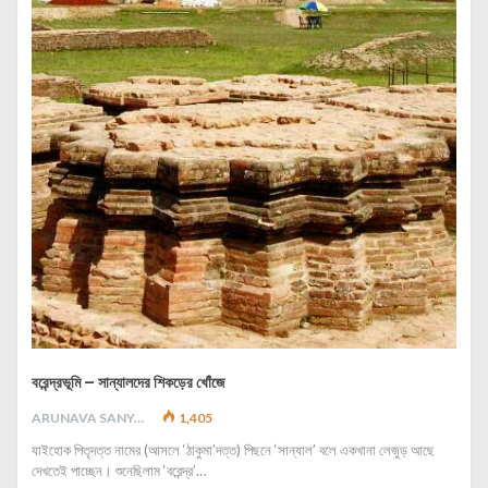
বরেন্দ্রভূমি – সান্যালদের শিকড়ের খোঁজে
ARUNAVA SANYAL
1,405
যাইহোক পিতৃদত্ত নামের (আসলে ‘ঠাকুমা’দত্ত) পিছনে ‘সান্যাল’ বলে একখানা লেজুড় আছে
দেখতেই পাচ্ছেন। শুনেছিলাম ‘বরেন্দ্র’…