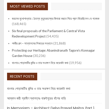
MOST VIEWED POSTS
জয়দেব মুখোপাধ্যায় : চৈতন্য মৃত্যুরহস্যের কিনারা করতে গিয়ে প্রাণ দিয়েছিলেন যে গবেষক
(168,465)
Six final proposals of the Parliament & Central Vista
Redevelopment Project
(54,435)
পদবীর গল্প – সান্যালদের শিকড়ের সন্ধানে
(31,868)
Protecting our Heritage: Abanindranath Tagore’s Konnagar
Garden House
(30,236)
বাংলার পোড়ামাটির মন্দির ও তার সংরক্ষণ নিয়ে কয়েকটা কথা
(19,956)
RECENT POSTS
বাংলার পোড়ামাটির মন্দির ও তার সংরক্ষণ নিয়ে কয়েকটা কথা
আম্ফান জয়ী গ্রামীণ স্থাপত্যঃ বারুইপুরের বাঁশের বাড়ি
In Memoriam – Architect Deba Prasad Maitra, Part 1.