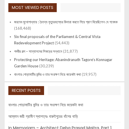
MOST VIEWED POSTS
জয়দেব মুখোপাধ্যায় : চৈতন্য মৃত্যুরহস্যের কিনারা করতে গিয়ে প্রাণ দিয়েছিলেন যে গবেষক
(168,468)
Six final proposals of the Parliament & Central Vista
Redevelopment Project
(54,443)
পদবীর গল্প – সান্যালদের শিকড়ের সন্ধানে
(31,877)
Protecting our Heritage: Abanindranath Tagore’s Konnagar
Garden House
(30,239)
বাংলার পোড়ামাটির মন্দির ও তার সংরক্ষণ নিয়ে কয়েকটা কথা
(19,957)
RECENT POSTS
বাংলার পোড়ামাটির মন্দির ও তার সংরক্ষণ নিয়ে কয়েকটা কথা
আম্ফান জয়ী গ্রামীণ স্থাপত্যঃ বারুইপুরের বাঁশের বাড়ি
In Memoriam – Architect Deba Prasad Maitra, Part 1.