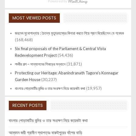
Powered by
MOST VIEWED POSTS
জয়দেব মুখোপাধ্যায় : চৈতন্য মৃত্যুরহস্যের কিনারা করতে গিয়ে প্রাণ দিয়েছিলেন যে গবেষক
(168,468)
Six final proposals of the Parliament & Central Vista
Redevelopment Project
(54,436)
পদবীর গল্প – সান্যালদের শিকড়ের সন্ধানে
(31,871)
Protecting our Heritage: Abanindranath Tagore’s Konnagar
Garden House
(30,237)
বাংলার পোড়ামাটির মন্দির ও তার সংরক্ষণ নিয়ে কয়েকটা কথা
(19,957)
RECENT POSTS
বাংলার পোড়ামাটির মন্দির ও তার সংরক্ষণ নিয়ে কয়েকটা কথা
আম্ফান জয়ী গ্রামীণ স্থাপত্যঃ বারুইপুরের বাঁশের বাড়ি