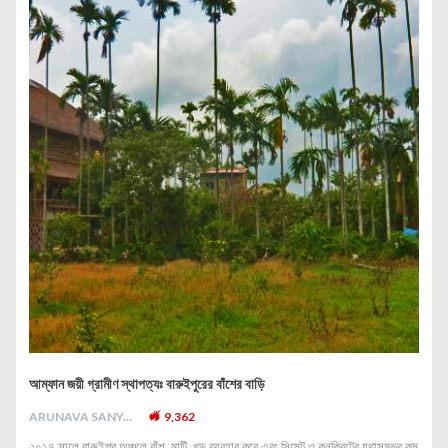
আম্ফান জয়ী গ্রামীণ স্থাপত্যঃ বারুইপুরের বাঁশের বাড়ি
ARUNAVA SANYAL
9,362
২০১৭ সালে বারুইপুর অঞ্চলে বাঁশ, মাটি, খড় ব্যবহার করে এবং সিমেন্ট ও কনক্রিটের যথাসম্ভব কম