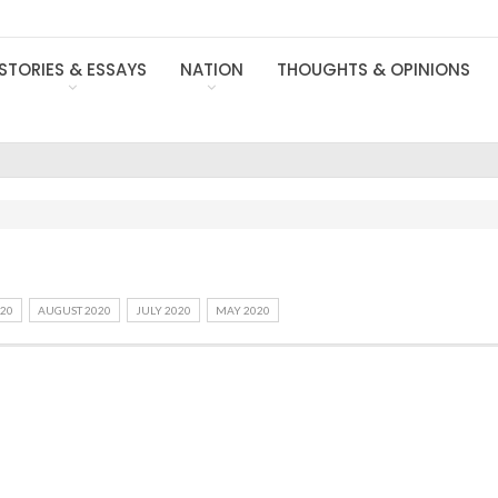
STORIES & ESSAYS
NATION
THOUGHTS & OPINIONS
20
AUGUST 2020
JULY 2020
MAY 2020