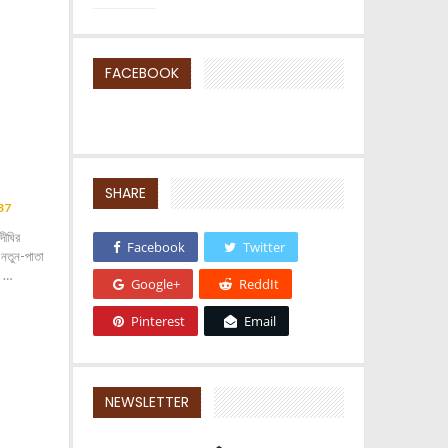
FACEBOOK
SHARE
37
দীঘির
Facebook
Twitter
 নতুন-পাতা
ে।…
Google+
ReddIt
Pinterest
Email
NEWSLETTER