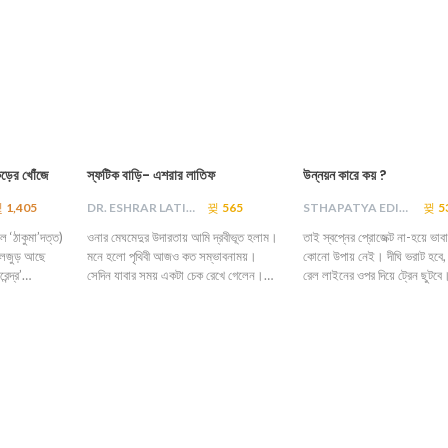
িকড়ের খোঁজে
স্ফটিক বাড়ি- এশরার লাতিফ
উন্নয়ন কারে কয় ?
1,405
DR. ESHRAR LATIF
565
STHAPATYA EDITORIAL
5
 ‘ঠাকুমা’দত্ত)
ওনার মেঘমেদুর উদারতায় আমি দ্রবীভূত হলাম।
তাই স্বপ্নের প্রোজেক্ট না-হয়ে ভাবা
 লেজুড় আছে
মনে হলো পৃথিবী আজও কত সম্ভাবনাময়।
কোনো উপায় নেই। দীঘি ভরাট হবে,
েন্দ্র’…
সেদিন যাবার সময় একটা চেক রেখে গেলেন।…
রেল লাইনের ওপর দিয়ে ট্রেন ছুটব