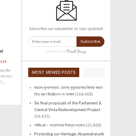
Subscribe our newsletter to stay updated.
Subscribe
্ব
Powered by
,119
আরে ঠিক
MOST VIEWED POSTS
 তার পাশে
ছে!…
জয়দেব মুখোপাধ্যায় : চৈতন্য মৃত্যুরহস্যের কিনারা করতে
গিয়ে প্রাণ দিয়েছিলেন যে গবেষক
(168,468)
Six final proposals of the Parliament &
Central Vista Redevelopment Project
(54,435)
পদবীর গল্প – সান্যালদের শিকড়ের সন্ধানে
(31,868)
Protecting our Heritage: Abanindranath