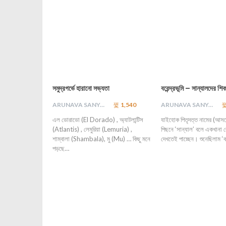
সমুদ্রগর্ভে হারানো সভ্যতা
বরেন্দ্রভূমি – সান্যালদের শ
ARUNAVA SANYAL
1,540
ARUNAVA SANYAL
এল ডোরাডো (El Dorado) , অ্যাটলান্টিস
যাইহোক পিতৃদত্ত নামের (আসলে
(Atlantis) , লেমুরিয়া (Lemuria) ,
পিছনে ‘সান্যাল’ বলে একখানা
শাম্বালা (Shambala), মু (Mu) … কিছু মনে
দেখতেই পাচ্ছেন। শুনেছিলাম ‘বর
পড়ছে…