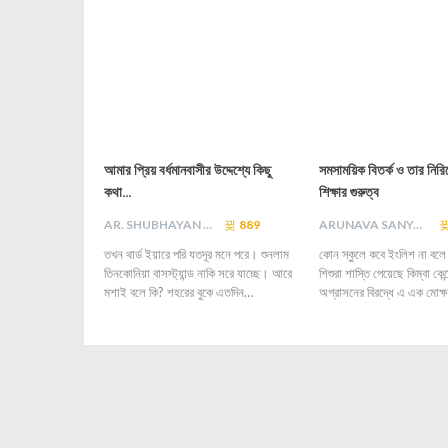
আমার প্রিয় বর্ধমানবাসীর উদ্দেশ্যে কিছু
সমসাময়িক বিতর্ক ও তার নিরি
কথা…
শিক্ষার গুরুত্ব
AR. SHUBHAYAN M
889
ARUNAVA SANYAL
তখন থার্ড ইয়ারে পরি যতদূর মনে পরে। শুনলাম
কোন স্কুলে কবে ইংলিশ না বলে
তিনকোনিয়া বাসস্ট্যান্ড নাকি সরে যাচ্ছে। আরে
শিশুরা শাস্তি পেয়েছে কিম্বা কেন্দ্
মশাই বলে কি? শহরের বুকে এতদিন…
অগ্রাসনের বিরদ্ধে এ এক মোক