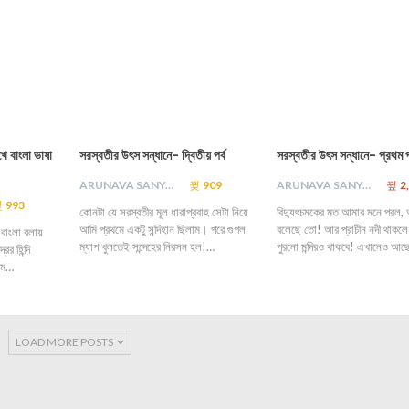
খে বাংলা ভাষা
সরস্বতীর উৎস সন্ধানে- দ্বিতীয় পর্ব
সরস্বতীর উৎস সন্ধানে- প্রথম পর
ARUNAVA SANYAL
909
ARUNAVA SANYAL
2
993
কোনটা যে সরস্বতীর মূল ধারাপ্রবাহ সেটা নিয়ে
বিদ্যুৎচমকের মত আমার মনে পরল, 
আমি প্রথমে একটু সন্দিহান ছিলাম। পরে গুগল
বলেছে তো! আর প্রাচীন নদী থাকলে
 বাংলা বলায়
ম্যাপ খুলতেই সন্দেহের নিরসন হল!…
পুরনো মন্দিরও থাকবে! এখানেও আ
রের হিন্দি
্ষম…
LOAD MORE POSTS