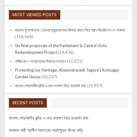
MOST VIEWED POSTS
জয়দেব মুখোপাধ্যায় : চৈতন্য মৃত্যুরহস্যের কিনারা করতে গিয়ে প্রাণ দিয়েছিলেন যে গবেষক
(168,468)
Six final proposals of the Parliament & Central Vista
Redevelopment Project
(54,436)
পদবীর গল্প – সান্যালদের শিকড়ের সন্ধানে
(31,871)
Protecting our Heritage: Abanindranath Tagore’s Konnagar
Garden House
(30,237)
বাংলার পোড়ামাটির মন্দির ও তার সংরক্ষণ নিয়ে কয়েকটা কথা
(19,957)
RECENT POSTS
বাংলার পোড়ামাটির মন্দির ও তার সংরক্ষণ নিয়ে কয়েকটা কথা
আম্ফান জয়ী গ্রামীণ স্থাপত্যঃ বারুইপুরের বাঁশের বাড়ি