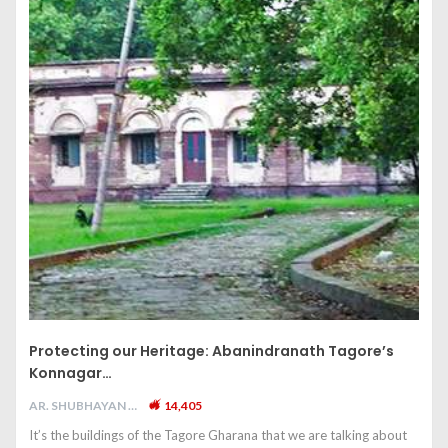
Protecting our Heritage: Abanindranath Tagore’s
Konnagar…
AR. SHUBHAYAN M
14,405
It’s the buildings of the Tagore Gharana that we are talking about