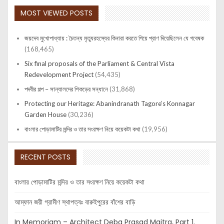
MOST VIEWED POSTS
জয়দেব মুখোপাধ্যায় : চৈতন্য মৃত্যুরহস্যের কিনারা করতে গিয়ে প্রাণ দিয়েছিলেন যে গবেষক
(168,465)
Six final proposals of the Parliament & Central Vista
Redevelopment Project
(54,435)
পদবীর গল্প – সান্যালদের শিকড়ের সন্ধানে
(31,868)
Protecting our Heritage: Abanindranath Tagore’s Konnagar
Garden House
(30,236)
বাংলার পোড়ামাটির মন্দির ও তার সংরক্ষণ নিয়ে কয়েকটা কথা
(19,956)
RECENT POSTS
বাংলার পোড়ামাটির মন্দির ও তার সংরক্ষণ নিয়ে কয়েকটা কথা
আম্ফান জয়ী গ্রামীণ স্থাপত্যঃ বারুইপুরের বাঁশের বাড়ি
In Memoriam – Architect Deba Prasad Maitra, Part 1.