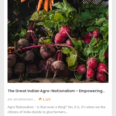
The Great Indian Agro-Nationalism – Empowering…
AR. SHUBHAYAN M
1,125
Agro Nationalism – is that even a thing? Yes, it is. It’s when we the
citizens of India decide to give farmers…