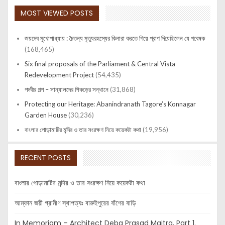
MOST VIEWED POSTS
জয়দেব মুখোপাধ্যায় : চৈতন্য মৃত্যুরহস্যের কিনারা করতে গিয়ে প্রাণ দিয়েছিলেন যে গবেষক
(168,465)
Six final proposals of the Parliament & Central Vista
Redevelopment Project
(54,435)
পদবীর গল্প – সান্যালদের শিকড়ের সন্ধানে
(31,868)
Protecting our Heritage: Abanindranath Tagore’s Konnagar
Garden House
(30,236)
বাংলার পোড়ামাটির মন্দির ও তার সংরক্ষণ নিয়ে কয়েকটা কথা
(19,956)
RECENT POSTS
বাংলার পোড়ামাটির মন্দির ও তার সংরক্ষণ নিয়ে কয়েকটা কথা
আম্ফান জয়ী গ্রামীণ স্থাপত্যঃ বারুইপুরের বাঁশের বাড়ি
In Memoriam – Architect Deba Prasad Maitra, Part 1.