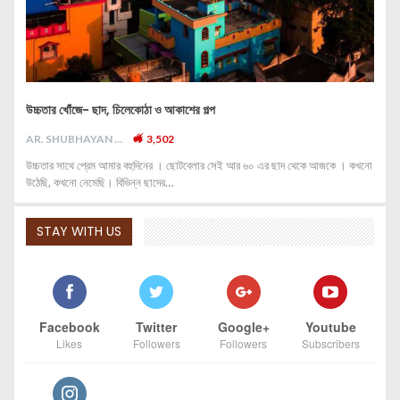
উচ্চতার খোঁজে- ছাদ, চিলেকোঠা ও আকাশের গল্প
AR. SHUBHAYAN M
3,502
উচ্চতার সাথে প্রেম আমার বহুদিনের । ছোটবেলার সেই আর ৬০ এর ছাদ থেকে আজকে । কখনো
উঠেছি, কখনো নেমেছি। বিভিন্ন ছাদের…
STAY WITH US
Facebook
Twitter
Google+
Youtube
Likes
Followers
Followers
Subscribers