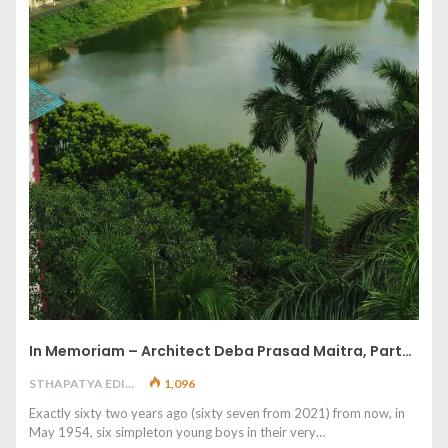
In Memoriam – Architect Deba Prasad Maitra, Part…
STHAPATYA EDITORIAL
1,096
Exactly sixty two years ago (sixty seven from 2021) from now, in
May 1954, six simpleton young boys in their very…