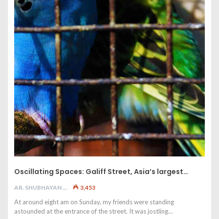
Oscillating Spaces: Galiff Street, Asia’s largest…
AR. SHUBHAYAN M
3,453
At around eight am on Sunday, my friends were standing
astounded at the entrance of the street. It was jostling…