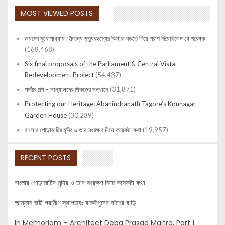
MOST VIEWED POSTS
জয়দেব মুখোপাধ্যায় : চৈতন্য মৃত্যুরহস্যের কিনারা করতে গিয়ে প্রাণ দিয়েছিলেন যে গবেষক
(168,468)
Six final proposals of the Parliament & Central Vista
Redevelopment Project
(54,437)
পদবীর গল্প – সান্যালদের শিকড়ের সন্ধানে
(31,871)
Protecting our Heritage: Abanindranath Tagore’s Konnagar
Garden House
(30,239)
বাংলার পোড়ামাটির মন্দির ও তার সংরক্ষণ নিয়ে কয়েকটা কথা
(19,957)
RECENT POSTS
বাংলার পোড়ামাটির মন্দির ও তার সংরক্ষণ নিয়ে কয়েকটা কথা
আম্ফান জয়ী গ্রামীণ স্থাপত্যঃ বারুইপুরের বাঁশের বাড়ি
In Memoriam – Architect Deba Prasad Maitra, Part 1.