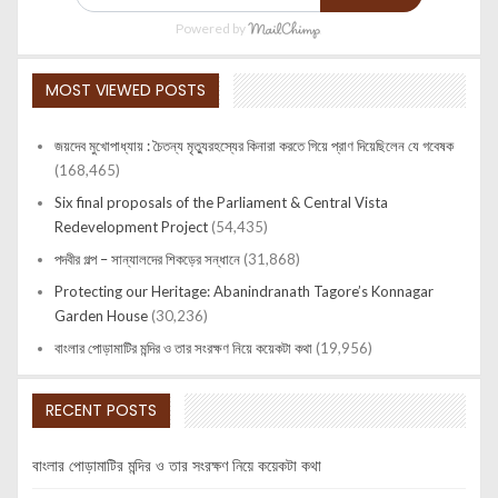
Powered by
MOST VIEWED POSTS
জয়দেব মুখোপাধ্যায় : চৈতন্য মৃত্যুরহস্যের কিনারা করতে গিয়ে প্রাণ দিয়েছিলেন যে গবেষক
(168,465)
Six final proposals of the Parliament & Central Vista
Redevelopment Project
(54,435)
পদবীর গল্প – সান্যালদের শিকড়ের সন্ধানে
(31,868)
Protecting our Heritage: Abanindranath Tagore’s Konnagar
Garden House
(30,236)
বাংলার পোড়ামাটির মন্দির ও তার সংরক্ষণ নিয়ে কয়েকটা কথা
(19,956)
RECENT POSTS
বাংলার পোড়ামাটির মন্দির ও তার সংরক্ষণ নিয়ে কয়েকটা কথা