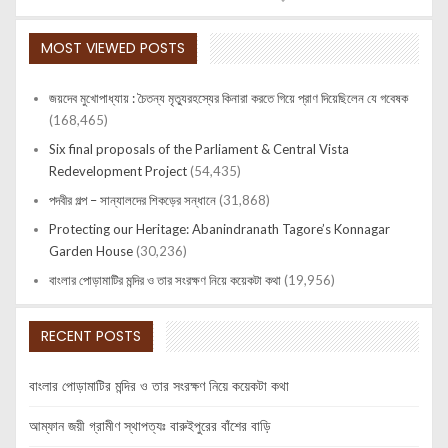
MOST VIEWED POSTS
জয়দেব মুখোপাধ্যায় : চৈতন্য মৃত্যুরহস্যের কিনারা করতে গিয়ে প্রাণ দিয়েছিলেন যে গবেষক
(168,465)
Six final proposals of the Parliament & Central Vista
Redevelopment Project
(54,435)
পদবীর গল্প – সান্যালদের শিকড়ের সন্ধানে
(31,868)
Protecting our Heritage: Abanindranath Tagore’s Konnagar
Garden House
(30,236)
বাংলার পোড়ামাটির মন্দির ও তার সংরক্ষণ নিয়ে কয়েকটা কথা
(19,956)
RECENT POSTS
বাংলার পোড়ামাটির মন্দির ও তার সংরক্ষণ নিয়ে কয়েকটা কথা
আম্ফান জয়ী গ্রামীণ স্থাপত্যঃ বারুইপুরের বাঁশের বাড়ি