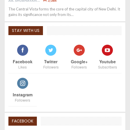
AR. SHUBHAYAN M
3,064
The Central Vista forms the core of the capital city of New Delhi. It
gains its significance not only from its…
STAY WITH US
Facebook
Twitter
Google+
Youtube
Likes
Followers
Followers
Subscribers
Instagram
Followers
FACEBOOK