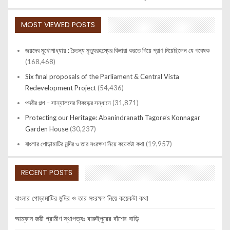
MOST VIEWED POSTS
জয়দেব মুখোপাধ্যায় : চৈতন্য মৃত্যুরহস্যের কিনারা করতে গিয়ে প্রাণ দিয়েছিলেন যে গবেষক
(168,468)
Six final proposals of the Parliament & Central Vista
Redevelopment Project
(54,436)
পদবীর গল্প – সান্যালদের শিকড়ের সন্ধানে
(31,871)
Protecting our Heritage: Abanindranath Tagore’s Konnagar
Garden House
(30,237)
বাংলার পোড়ামাটির মন্দির ও তার সংরক্ষণ নিয়ে কয়েকটা কথা
(19,957)
RECENT POSTS
বাংলার পোড়ামাটির মন্দির ও তার সংরক্ষণ নিয়ে কয়েকটা কথা
আম্ফান জয়ী গ্রামীণ স্থাপত্যঃ বারুইপুরের বাঁশের বাড়ি