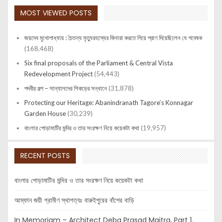
MOST VIEWED POSTS
জয়দেব মুখোপাধ্যায় : চৈতন্য মৃত্যুরহস্যের কিনারা করতে গিয়ে প্রাণ দিয়েছিলেন যে গবেষক
(168,468)
Six final proposals of the Parliament & Central Vista
Redevelopment Project
(54,443)
পদবীর গল্প – সান্যালদের শিকড়ের সন্ধানে
(31,878)
Protecting our Heritage: Abanindranath Tagore’s Konnagar
Garden House
(30,239)
বাংলার পোড়ামাটির মন্দির ও তার সংরক্ষণ নিয়ে কয়েকটা কথা
(19,957)
RECENT POSTS
বাংলার পোড়ামাটির মন্দির ও তার সংরক্ষণ নিয়ে কয়েকটা কথা
আম্ফান জয়ী গ্রামীণ স্থাপত্যঃ বারুইপুরের বাঁশের বাড়ি
In Memoriam – Architect Deba Prasad Maitra, Part 1.