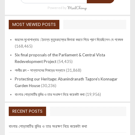
Powered by
MOST VIEWED POSTS
জয়দেব মুখোপাধ্যায় : চৈতন্য মৃত্যুরহস্যের কিনারা করতে গিয়ে প্রাণ দিয়েছিলেন যে গবেষক
(168,465)
Six final proposals of the Parliament & Central Vista
Redevelopment Project
(54,435)
পদবীর গল্প – সান্যালদের শিকড়ের সন্ধানে
(31,868)
Protecting our Heritage: Abanindranath Tagore’s Konnagar
Garden House
(30,236)
বাংলার পোড়ামাটির মন্দির ও তার সংরক্ষণ নিয়ে কয়েকটা কথা
(19,956)
RECENT POSTS
বাংলার পোড়ামাটির মন্দির ও তার সংরক্ষণ নিয়ে কয়েকটা কথা