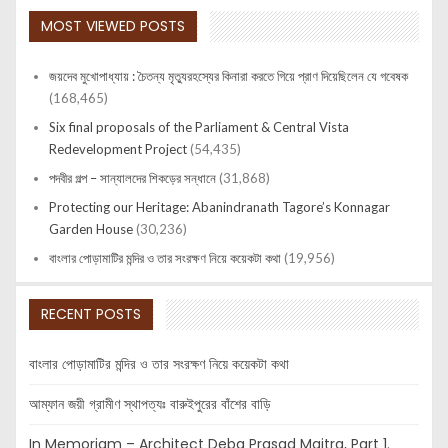
MOST VIEWED POSTS
জয়দেব মুখোপাধ্যায় : চৈতন্য মৃত্যুরহস্যের কিনারা করতে গিয়ে প্রাণ দিয়েছিলেন যে গবেষক
(168,465)
Six final proposals of the Parliament & Central Vista
Redevelopment Project
(54,435)
পদবীর গল্প – সান্যালদের শিকড়ের সন্ধানে
(31,868)
Protecting our Heritage: Abanindranath Tagore’s Konnagar
Garden House
(30,236)
বাংলার পোড়ামাটির মন্দির ও তার সংরক্ষণ নিয়ে কয়েকটা কথা
(19,956)
RECENT POSTS
বাংলার পোড়ামাটির মন্দির ও তার সংরক্ষণ নিয়ে কয়েকটা কথা
আম্ফান জয়ী গ্রামীণ স্থাপত্যঃ বারুইপুরের বাঁশের বাড়ি
In Memoriam – Architect Deba Prasad Maitra, Part 1.