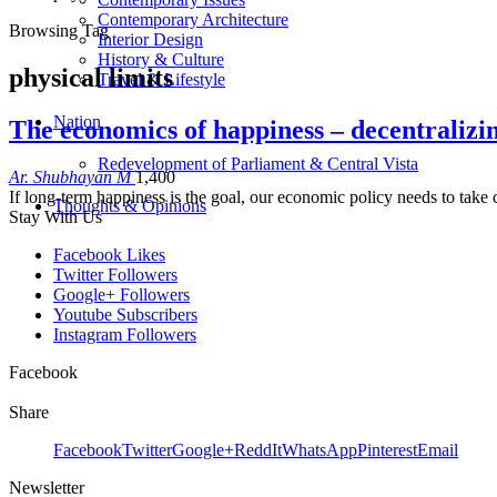
Contemporary Architecture
Browsing Tag
Interior Design
History & Culture
physical limits
Travel & Lifestyle
Nation
The economics of happiness – decentraliz
Redevelopment of Parliament & Central Vista
Ar. Shubhayan M
1,400
If long-term happiness is the goal, our economic policy needs to take 
Thoughts & Opinions
Stay With Us
Facebook
Likes
Twitter
Followers
Google+
Followers
Youtube
Subscribers
Instagram
Followers
Facebook
Share
Facebook
Twitter
Google+
ReddIt
WhatsApp
Pinterest
Email
Newsletter