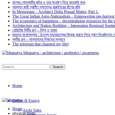
বাংলার পোড়ামাটির মন্দির ও তার সংরক্ষণ নিয়ে কয়েকটা কথা
আম্ফান জয়ী গ্রামীণ স্থাপত্যঃ বারুইপুরের বাঁশের বাড়ি
In Memoriam – Architect Deba Prasad Maitra, Part 1.
The Great Indian Agro-Nationalism – Empowering pre-harvest 
The economics of happiness – decentralizing resources for the s
Architecture and Nation Building – Integrating Regional Sentim
হেরিটেজ সিটির গল্প – বিশ্ব ও ভারত
জয়দেব মুখোপাধ্যায় : চৈতন্য মৃত্যুরহস্যের কিনারা করতে গিয়ে প্রাণ দিয়েছিলেন 
পদবীর গল্প – সান্যালদের শিকড়ের সন্ধানে
The telegram that changed my life!
Sthapatya - architecture | aesthetics | awareness
Home
Stories & Essays
Home
Archi Tales
physical limits
Contemporary Issues