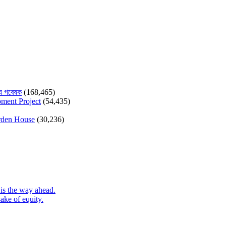
যে গবেষক
(168,465)
pment Project
(54,435)
arden House
(30,236)
is the way ahead.
ake of equity.