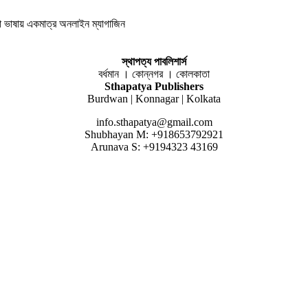
লা ভাষায় একমাত্র অনলাইন ম্যাগাজিন
স্থাপত্য পাবলিশার্স
বর্ধমান । কোন্নগর । কোলকাতা
Sthapatya Publishers
Burdwan | Konnagar | Kolkata
info.sthapatya@gmail.com
Shubhayan M: +918653792921
Arunava S: +9194323 43169