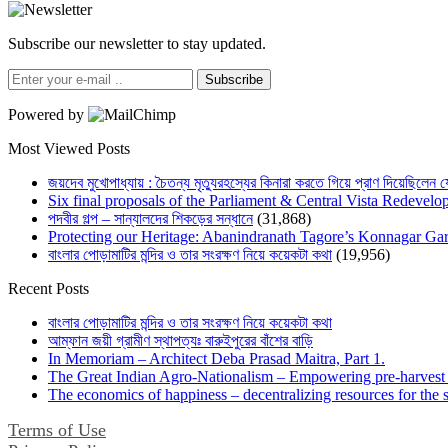
Subscribe our newsletter to stay updated.
Subscribe
Powered by
Most Viewed Posts
জয়দেব মুখোপাধ্যায় : চৈতন্য মৃত্যুরহস্যের কিনারা করতে গিয়ে প্রাণ দিয়েছিলেন 
Six final proposals of the Parliament & Central Vista Redevelo
পদবীর গল্প – সান্যালদের শিকড়ের সন্ধানে
(31,868)
Protecting our Heritage: Abanindranath Tagore’s Konnagar G
বাংলার পোড়ামাটির মন্দির ও তার সংরক্ষণ নিয়ে কয়েকটা কথা
(19,956)
Recent Posts
বাংলার পোড়ামাটির মন্দির ও তার সংরক্ষণ নিয়ে কয়েকটা কথা
আম্ফান জয়ী গ্রামীণ স্থাপত্যঃ বারুইপুরের বাঁশের বাড়ি
In Memoriam – Architect Deba Prasad Maitra, Part 1.
The Great Indian Agro-Nationalism – Empowering pre-harvest 
The economics of happiness – decentralizing resources for the s
Terms of Use