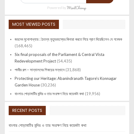
Powered by
MOST VIEWED POSTS
জয়দেব মুখোপাধ্যায় : চৈতন্য মৃত্যুরহস্যের কিনারা করতে গিয়ে প্রাণ দিয়েছিলেন যে গবেষক
(168,465)
Six final proposals of the Parliament & Central Vista
Redevelopment Project
(54,435)
পদবীর গল্প – সান্যালদের শিকড়ের সন্ধানে
(31,868)
Protecting our Heritage: Abanindranath Tagore’s Konnagar
Garden House
(30,236)
বাংলার পোড়ামাটির মন্দির ও তার সংরক্ষণ নিয়ে কয়েকটা কথা
(19,956)
RECENT POSTS
বাংলার পোড়ামাটির মন্দির ও তার সংরক্ষণ নিয়ে কয়েকটা কথা