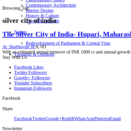
Contemporary Architecture
Browsing Tag
Interior Design
History & Culture
silver city of india
Travel & Lifestyle
Nation
The Silver City of India- Hupari, Maharas
Redevelopment of Parliament & Central Vista
Ar. Shubhayan M
8,783
With an estimated annual turnover of INR 1000 cr and annual growth 
Thoughts & Opinions
Stay With Us
Facebook
Likes
Twitter
Followers
Google+
Followers
Youtube
Subscribers
Instagram
Followers
Facebook
Share
Facebook
Twitter
Google+
ReddIt
WhatsApp
Pinterest
Email
Newsletter