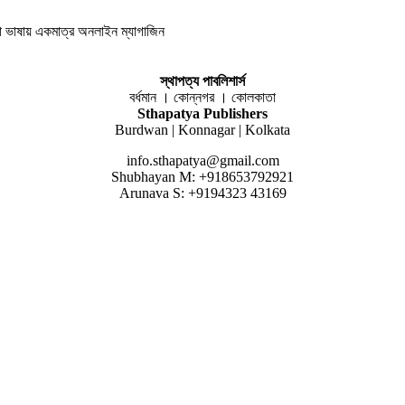
লা ভাষায় একমাত্র অনলাইন ম্যাগাজিন
স্থাপত্য পাবলিশার্স
বর্ধমান । কোন্নগর । কোলকাতা
Sthapatya Publishers
Burdwan | Konnagar | Kolkata
info.sthapatya@gmail.com
Shubhayan M: +918653792921
Arunava S: +9194323 43169