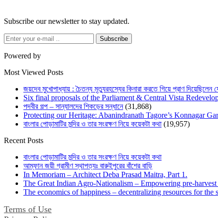
Subscribe our newsletter to stay updated.
Subscribe
Powered by
Most Viewed Posts
জয়দেব মুখোপাধ্যায় : চৈতন্য মৃত্যুরহস্যের কিনারা করতে গিয়ে প্রাণ দিয়েছিলেন 
Six final proposals of the Parliament & Central Vista Redevelo
পদবীর গল্প – সান্যালদের শিকড়ের সন্ধানে
(31,868)
Protecting our Heritage: Abanindranath Tagore’s Konnagar G
বাংলার পোড়ামাটির মন্দির ও তার সংরক্ষণ নিয়ে কয়েকটা কথা
(19,957)
Recent Posts
বাংলার পোড়ামাটির মন্দির ও তার সংরক্ষণ নিয়ে কয়েকটা কথা
আম্ফান জয়ী গ্রামীণ স্থাপত্যঃ বারুইপুরের বাঁশের বাড়ি
In Memoriam – Architect Deba Prasad Maitra, Part 1.
The Great Indian Agro-Nationalism – Empowering pre-harvest 
The economics of happiness – decentralizing resources for the s
Terms of Use