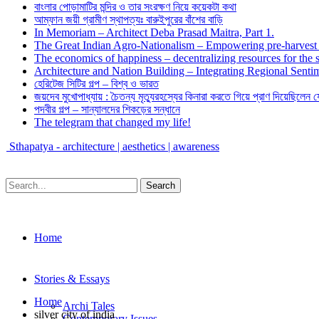
বাংলার পোড়ামাটির মন্দির ও তার সংরক্ষণ নিয়ে কয়েকটা কথা
আম্ফান জয়ী গ্রামীণ স্থাপত্যঃ বারুইপুরের বাঁশের বাড়ি
In Memoriam – Architect Deba Prasad Maitra, Part 1.
The Great Indian Agro-Nationalism – Empowering pre-harvest 
The economics of happiness – decentralizing resources for the s
Architecture and Nation Building – Integrating Regional Sentim
হেরিটেজ সিটির গল্প – বিশ্ব ও ভারত
জয়দেব মুখোপাধ্যায় : চৈতন্য মৃত্যুরহস্যের কিনারা করতে গিয়ে প্রাণ দিয়েছিলেন 
পদবীর গল্প – সান্যালদের শিকড়ের সন্ধানে
The telegram that changed my life!
Sthapatya - architecture | aesthetics | awareness
Home
Stories & Essays
Home
Archi Tales
silver city of india
Contemporary Issues