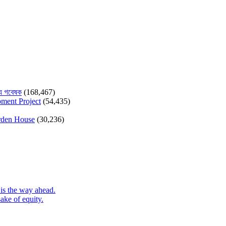
যে গবেষক
(168,467)
pment Project
(54,435)
arden House
(30,236)
is the way ahead.
ake of equity.