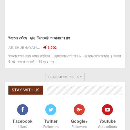
উচ্চতার খোঁজে- ছাদ, চিলেকোঠা ও আকাশের গল্প
AR. SHUBHAYAN M
3,502
উচ্চতার সাথে প্রেম আমার বহুদিনের । ছোটবেলার সেই আর ৬০ এর ছাদ থেকে আজকে । কখনো
উঠেছি, কখনো নেমেছি। বিভিন্ন ছাদের…
LOAD MORE POSTS
STAY WITH US
Facebook
Twitter
Google+
Youtube
Likes
Followers
Followers
Subscribers