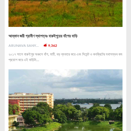
আম্ফান জয়ী গ্রামীণ স্থাপত্যঃ বারুইপুরের বাঁশের বাড়ি
ARUNAVA SANYAL
9,362
২০১৭ সালে বারুইপুর অঞ্চলে বাঁশ, মাটি, খড় ব্যবহার করে এবং সিমেন্ট ও কনক্রিটের যথাসম্ভব কম
প্রয়োগ করে এই বাড়িটা…