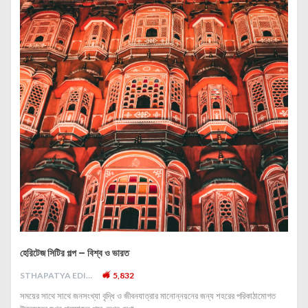
হেরিটেজ সিটির গল্প – বিশ্ব ও ভারত
STHAPATYA EDITORIAL
5,832
সময়ের সাথে সাথে জনসংখ্যা বৃদ্ধি ও জীবনযাত্রার মানোন্নয়নের জন্য শহরের পরিকাঠামোগত