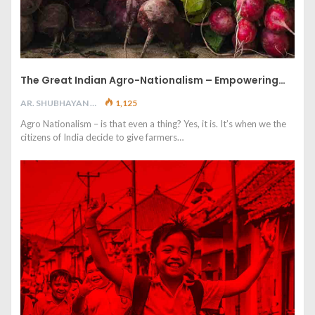
The Great Indian Agro-Nationalism – Empowering…
AR. SHUBHAYAN M
1,125
Agro Nationalism – is that even a thing? Yes, it is. It’s when we the
citizens of India decide to give farmers…