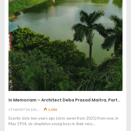
In Memoriam – Architect Deba Prasad Maitra, Part…
STHAPATYA EDITORIAL
1,096
Exactly sixty two years ago (sixty seven from 2021) from now, in
May 1954, six simpleton young boys in their very…