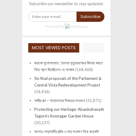
Subscribe our newsletter to stay updated.
Subscribe
Powered by
MOST VIEWED POSTS
জয়দেব মুখোপাধ্যায় : চৈতন্য মৃত্যুরহস্যের কিনারা করতে
গিয়ে প্রাণ দিয়েছিলেন যে গবেষক
(168,468)
Six final proposals of the Parliament &
Central Vista Redevelopment Project
(54,436)
পদবীর গল্প – সান্যালদের শিকড়ের সন্ধানে
(31,871)
Protecting our Heritage: Abanindranath
Tagore’s Konnagar Garden House
(30,237)
বাংলার পোড়ামাটির মন্দির ও তার সংরক্ষণ নিয়ে কয়েকটা