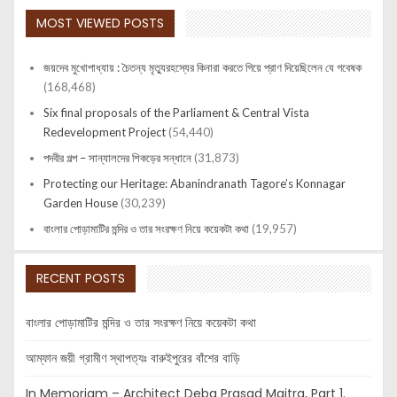
MOST VIEWED POSTS
জয়দেব মুখোপাধ্যায় : চৈতন্য মৃত্যুরহস্যের কিনারা করতে গিয়ে প্রাণ দিয়েছিলেন যে গবেষক
(168,468)
Six final proposals of the Parliament & Central Vista
Redevelopment Project
(54,440)
পদবীর গল্প – সান্যালদের শিকড়ের সন্ধানে
(31,873)
Protecting our Heritage: Abanindranath Tagore’s Konnagar
Garden House
(30,239)
বাংলার পোড়ামাটির মন্দির ও তার সংরক্ষণ নিয়ে কয়েকটা কথা
(19,957)
RECENT POSTS
বাংলার পোড়ামাটির মন্দির ও তার সংরক্ষণ নিয়ে কয়েকটা কথা
আম্ফান জয়ী গ্রামীণ স্থাপত্যঃ বারুইপুরের বাঁশের বাড়ি
In Memoriam – Architect Deba Prasad Maitra, Part 1.